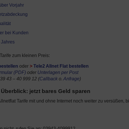
über Vorjahr
Netzabdeckung
alität
ger bei Kunden
s Jahres
 Tarife zum kleinen Preis:
bestellen
oder
>
Tele2 Allnet Flat bestellen
ormular (PDF)
oder
Unterlagen per Post
 39 43 – 40 999 12 (
Callback
o.
Anfrage
)
Überblick: jetzt bares Geld sparen
lnetflat Tarife mit und ohne Internet noch weiter zu versüßen, b
 nicht, rufen Sie an: 03943-4099912.