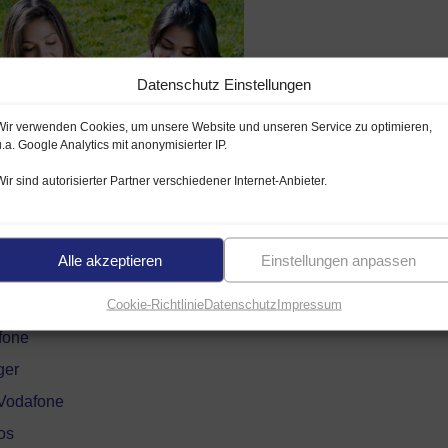
Datenschutz Einstellungen
Wir verwenden Cookies, um unsere Website und unseren Service zu optimieren,
u.a. Google Analytics mit anonymisierter IP.
Wir sind autorisierter Partner verschiedener Internet-Anbieter.
ut ausgebauten
E-Plus Netz
 massiv ausgebaut und erweitert, um beste Netzabdeckung und
Alle akzeptieren
Einstellungen anpassen
Flat Tarife das performante E-Plus Netz (
>
Netzabdeckung
), we
Cookie-Richtlinie
Datenschutz
Impressum
afone
ger
 Vodafone
fos