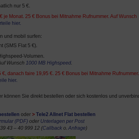
tlich nur 5 €.
95 € je Monat. 25 € Bonus bei Mitnahme Rufnummer. Auf Wunsch
teile hier.
n und mobil surfen:
t (SMS Flat 5 €).
B Highspeed-Volumen.
. Auf Wunsch
1000 MB Highspeed
.
 €, danach faire 19,95 €.
25 € Bonus bei Mitnahme Rufnummer
ile hier.
 Hier können Sie direkt bestellen oder sich kostenlos und unverbin
bestellen
oder
>
Tele2 Allnet Flat bestellen
ormular (PDF)
oder
Unterlagen per Post
 39 43 – 40 999 12 (
Callback
o.
Anfrage
)