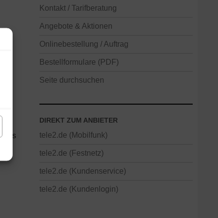
Kontakt / Tarifberatung
Angebote & Aktionen
Onlinebestellung / Auftrag
Bestellformulare (PDF)
Seite durchsuchen
DIREKT ZUM ANBIETER
tele2.de (Mobilfunk)
lches
tele2.de (Festnetz)
tele2.de (Kundenservice)
tele2.de (Kundenlogin)