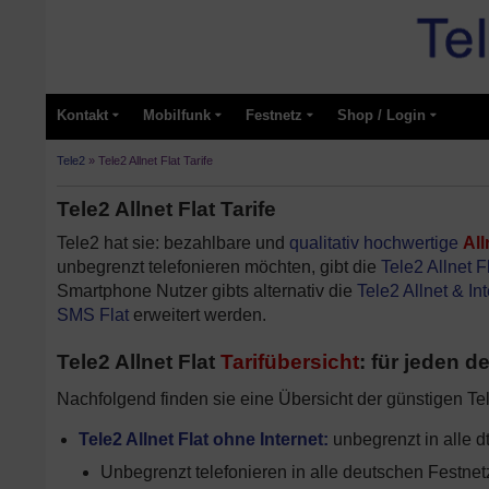
Kontakt
Mobilfunk
Festnetz
Shop / Login
Tele2
»
Tele2 Allnet Flat Tarife
Tele2 Allnet Flat Tarife
Tele2 hat sie: bezahlbare und
qualitativ hochwertige
All
unbegrenzt telefonieren möchten, gibt die
Tele2 Allnet F
Smartphone Nutzer gibts alternativ die
Tele2 Allnet & Int
SMS Flat
erweitert werden.
Tele2 Allnet Flat
Tarifübersicht
: für jeden d
Nachfolgend finden sie eine Übersicht der günstigen Tele
Tele2 Allnet Flat ohne Internet:
unbegrenzt in alle d
Unbegrenzt telefonieren in alle deutschen Festne