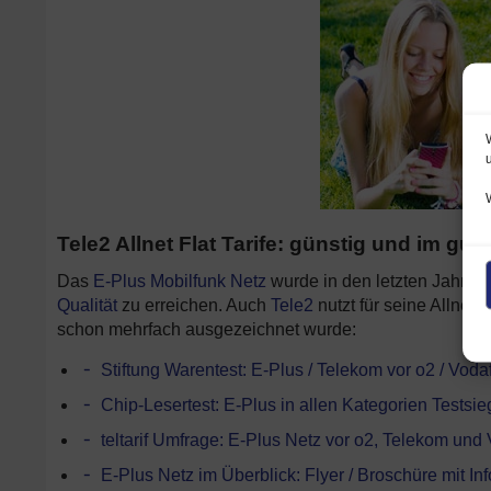
Tele2 Allnet Flat Tarife: günstig und im g
Das
E-Plus Mobilfunk Netz
wurde in den letzten Jahren
Qualität
zu erreichen. Auch
Tele2
nutzt für seine Allnet 
schon mehrfach ausgezeichnet wurde:
Stiftung Warentest: E-Plus / Telekom vor o2 / Vod
Chip-Lesertest: E-Plus in allen Kategorien Testsie
teltarif Umfrage: E-Plus Netz vor o2, Telekom und
E-Plus Netz im Überblick: Flyer / Broschüre mit In