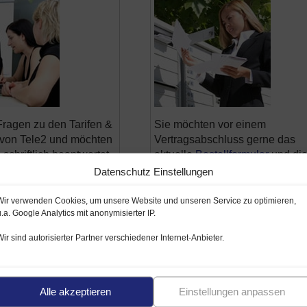
ragen zu den Tarifen &
Sie möchten vor einem
von Tele2 und möchten
Vertragsabschluss gerne das
schriftlich beantwortet
aktuelle
Bestellformular
und di
 Dann nutzen Sie
aktuellen Flyer und Broschüren
Datenschutz Einstellungen
geformular. Wir werden
kostenlos per Post, Fax oder E
 zu den Tele2 Tarifen
zugeschickt bekommen? Dann
Wir verwenden Cookies, um unsere Website und unseren Service zu optimieren,
u.a. Google Analytics mit anonymisierter IP.
ns beantworten und
füllen Sie bitte das Formular au
gewünschten Unterlagen
und schon senden wir Ihnen
Wir sind autorisierter Partner verschiedener Internet-Anbieter.
 Tarifen (z.B. Flyer) per
schnellstmöglich die Unterlage
enden.
zum nachlesen für zu Hause
schriftlich zu.
Schriftliche Anfrage
Alle akzeptieren
Einstellungen anpassen
>>>
Unterlagen per Post