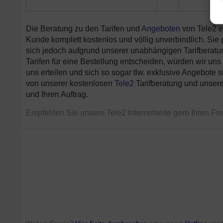
Die Beratung zu den Tarifen und
Angeboten
von Tele2 er
Kunde komplett kostenlos und völlig unverbindlich. Sie 
sich jedoch aufgrund unserer unabhängigen Tarifberatu
Tarifen für eine Bestellung entscheiden, würden wir uns
uns erteilen und sich so sogar tlw. exklusive Angebote
von unserer kostenlosen
Tele2
Tarifberatung und unseren
und Ihren Auftrag.
Empfehlen Sie unsere Tele2 Internetseite gern Ihren F