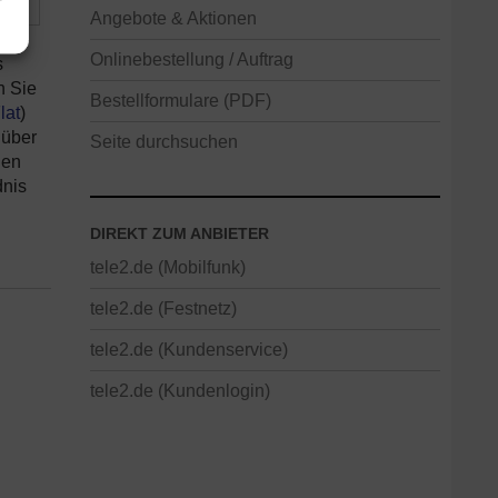
Angebote & Aktionen
Onlinebestellung / Auftrag
s
n Sie
Bestellformulare (PDF)
lat
)
 über
Seite durchsuchen
den
dnis
DIREKT ZUM ANBIETER
tele2.de (Mobilfunk)
tele2.de (Festnetz)
tele2.de (Kundenservice)
tele2.de (Kundenlogin)