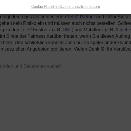
Cookie-Richtlinie
Datenschutz
Impressum
folgt durch uns als autorisierten
Tele2 Partner
und ist für Sie al
gehen kein Risiko ein und müssen auch nichts bestellen. Sollte
ng zu den Tele2 Festnetz (z.B.
DSL
) und Mobilfunk (z.B.
Allnet F
 im Sinne der Fairness darüber freuen, wenn Sie diesen Auftrag
 sichern. Und schließlich können auch nur so später andere Kun
 speziellen Angeboten profitieren. Vielen Dank für Ihr Verstän
reunden und Bekannten weiter!