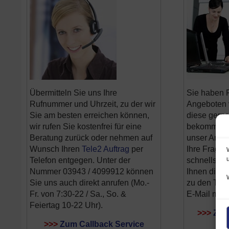
Übermitteln Sie uns Ihre
Sie haben F
Rufnummer und Uhrzeit, zu der wir
Angeboten 
Sie am besten erreichen können,
diese gerne 
wir rufen Sie kostenfrei für eine
bekommen?
Beratung zurück oder nehmen auf
unser Anfra
Wunsch Ihren
Tele2 Auftrag
per
Ihre Fragen
Telefon entgegen. Unter der
schnellste
Nummer 03943 / 4099912 können
Ihnen die 
Sie uns auch direkt anrufen (Mo.-
zu den Tele2
Fr. von 7:30-22 / Sa., So. &
E-Mail mits
Feiertag 10-22 Uhr).
>>>
Zur 
>>>
Zum Callback Service