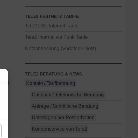
TELE2 FESTNETZ TARIFE
Tele2 DSL Internet Tarife
Tele2 Internet via Funk Tarife
Netzabdeckung (Vodafone Netz)
e
TELE2 BERATUNG & NEWS
-Mail
Kontakt / Tarifberatung
Callback / Telefonische Beratung
s
Anfrage / Schriftliche Beratung
n
Unterlagen per Post erhalten
Kundenservice von Tele2