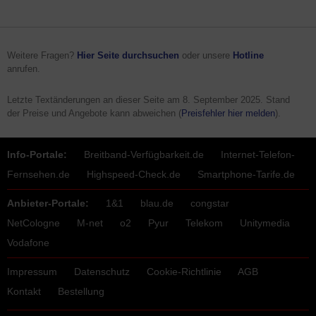
Weitere Fragen?
Hier Seite durchsuchen
oder unsere
Hotline
anrufen.
Letzte Textänderungen an dieser Seite am
8. September 2025
. Stand
der Preise und Angebote kann abweichen (
Preisfehler hier melden
).
Info-Portale:
Breitband-Verfügbarkeit.de
Internet-Telefon-
Fernsehen.de
Highspeed-Check.de
Smartphone-Tarife.de
Anbieter-Portale:
1&1
blau.de
congstar
NetCologne
M-net
o2
Pyur
Telekom
Unitymedia
Vodafone
Impressum
Datenschutz
Cookie-Richtlinie
AGB
Kontakt
Bestellung