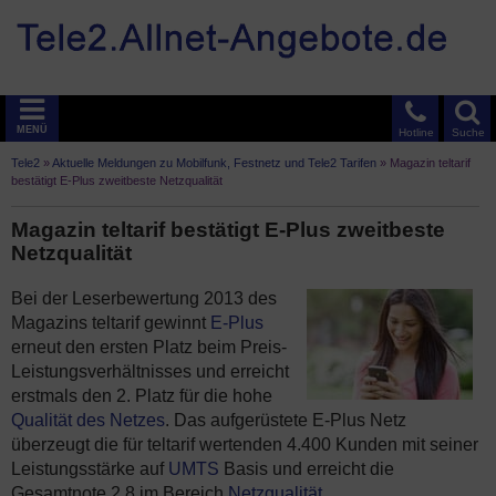
MENÜ
Hotline
Suche
Tele2
»
Aktuelle Meldungen zu Mobilfunk, Festnetz und Tele2 Tarifen
»
Magazin teltarif
bestätigt E-Plus zweitbeste Netzqualität
Magazin teltarif bestätigt E-Plus zweitbeste
Netzqualität
Bei der Leserbewertung 2013 des
Magazins teltarif gewinnt
E-Plus
erneut den ersten Platz beim Preis-
Leistungsverhältnisses und erreicht
erstmals den 2. Platz für die hohe
Qualität des Netzes
. Das aufgerüstete E-Plus Netz
überzeugt die für teltarif wertenden 4.400 Kunden mit seiner
Leistungsstärke auf
UMTS
Basis und erreicht die
Gesamtnote 2,8 im Bereich
Netzqualität
.