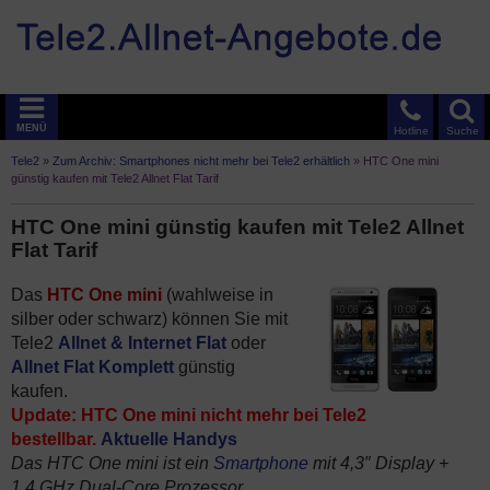
MENÜ
Hotline
Suche
Tele2
»
Zum Archiv: Smartphones nicht mehr bei Tele2 erhältlich
»
HTC One mini
günstig kaufen mit Tele2 Allnet Flat Tarif
HTC One mini günstig kaufen mit Tele2 Allnet
Flat Tarif
Das
HTC One mini
(wahlweise in
silber oder schwarz) können Sie mit
Tele2
Allnet & Internet Flat
oder
Allnet Flat Komplett
günstig
kaufen.
Update: HTC One mini nicht mehr bei Tele2
bestellbar.
Aktuelle Handys
Das HTC One mini ist ein
Smartphone
mit 4,3″ Display +
1,4 GHz Dual-Core Prozessor.