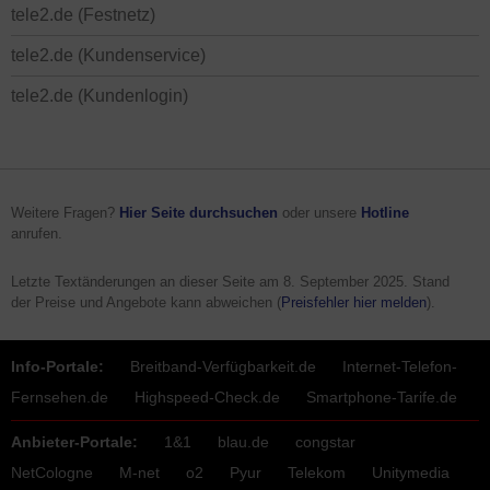
tele2.de (Festnetz)
tele2.de (Kundenservice)
tele2.de (Kundenlogin)
Weitere Fragen?
Hier Seite durchsuchen
oder unsere
Hotline
anrufen.
Letzte Textänderungen an dieser Seite am
8. September 2025
. Stand
der Preise und Angebote kann abweichen (
Preisfehler hier melden
).
Info-Portale:
Breitband-Verfügbarkeit.de
Internet-Telefon-
Fernsehen.de
Highspeed-Check.de
Smartphone-Tarife.de
Anbieter-Portale:
1&1
blau.de
congstar
NetCologne
M-net
o2
Pyur
Telekom
Unitymedia