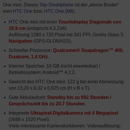
One mini. Dieses
Top-Smartphone
ist der „kleine Bruder“
vom
HTC One
bzw.
HTC One (M8)
.
HTC
One mini mit einer
Touchdisplay Diagonale von
10,9
cm
(entspricht 4,3 Zoll).
Auflösung 1280 x 720 Pixel mit 341 PPI, Gorilla Glass 3.
Navigation
(GPS-GLONASS).
Schneller Prozessor:
Qualcomm® Snapdragon™ 400,
Dualcore, 1,4 GHz.
Interner Speicher: 16 GB (nicht erweiterbar) /
Betriebssystem: Android™ 4.2.2.
Gewicht des HTC One mini: 122 g bei einer Abmessung
von 13,20 x 6,32 x 0,925 cm (H x B x T).
Gute Akkulaufzeit:
Standby bis zu 692 Stunden /
Gesprächszeit bis zu 20,7 Stunden
.
Integrierte
Ultrapixel-Digitalkamera mit 4 Megapixel
(2688 x 1520 Pixel).
Viele interessante Kamerafunktionen. Videoauflösung: