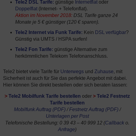
Tele2 DSL Tarife:
günstige
Internetflat
oder
Doppelflat
(Internet- + Telefonflat).
Aktion im November 2018:
DSL Tarife ganze 24
Monate je 5 € günstiger (120 € sparen).
Tele2 Internet via Funk Tarife:
Kein
DSL verfügbar
?
Günstig via UMTS / HSPA surfen!
Tele2 Fon Tarife:
günstige Alternative zum
herkömmlichen Telekom Telefonanschluss.
Tele2 bietet viele Tarife für
Unterwegs
und
Zuhause
, mit
Sicherheit ist auch für Sie das perfekte Angebot mit dabei.
Hier können Sie direkt bestellen oder sich beraten lassen:
>
Tele2 Mobilfunk Tarife bestellen
oder
>
Tele2 Festnetz
Tarife bestellen
Mobilfunk Auftrag (PDF)
/
Festnetz Auftrag (PDF)
/
Unterlagen per Post
Telefonische Bestellung: 0 39 43 – 40 999 12 (
Callback
o.
Anfrage
)